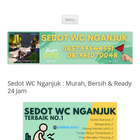
Langsung
ke
Sedot WC Nganjuk
isi
Sedot WC Nganjuk
Menu
Sedot WC Nganjuk : Murah, Bersih & Ready
24 Jam